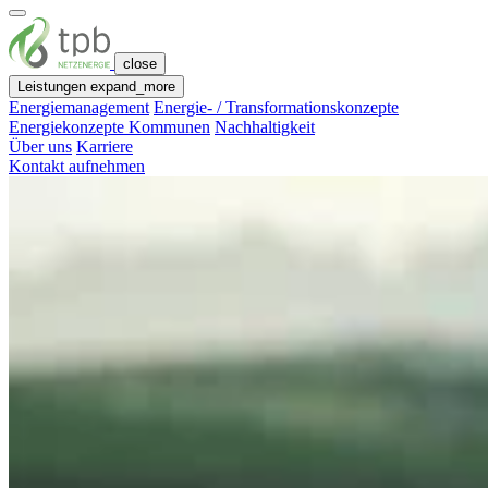
close
Leistungen
expand_more
Energie­management
Energie- / Transfor­mations­konzepte
Energiekonzepte Kommunen
Nachhaltigkeit
Über uns
Karriere
Kontakt aufnehmen